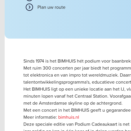
Plan uw route
Sinds 1974 is het BIMHUIS hét podium voor baanbreke
Met ruim 300 concerten per jaar biedt het programma
tot elektronica en van impro tot wereldmuziek. Daar
talentontwikkelingsprogramma's, educatieve concer
Het BIMHUIS ligt op een unieke locatie aan het IJ, 
minuten lopen vanaf het Centraal Station. Voorafgaa
met de Amsterdamse skyline op de achtergrond.
Met een concert in het BIMHUIS geeft u gegarandee
Meer informatie:
bimhuis.nl
Deze speciale editie van Podium Cadeaukaart is net
jaar geldig en kan in één keer of in delen worden be