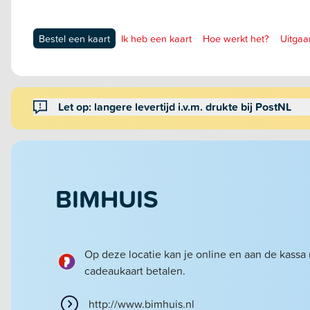
Bestel een kaart
Ik heb een kaart
Hoe werkt het?
Uitgaa
Let op: langere levertijd i.v.m. drukte bij PostNL
BIMHUIS
Op deze locatie kan je online en aan de kassa
cadeaukaart betalen.
http://www.bimhuis.nl