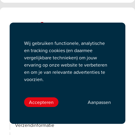
Wij gebruiken functionele, analytische
en tracking cookies (en daarmee
vergelijkbare technieken) om jouw
ervaring op onze website te verbeteren
Bestel een cadeaukaart
en om je van relevante advertenties te
voorzien.
De klassieke Podium Cadeaukaart
Ontwerp je eigen Podium Cadeaukaart
Accepteren
Aanpassen
Speciale edities Podium Cadeaukaart
Belevenisbox van Podium Cadeaukaart
Verzendinformatie