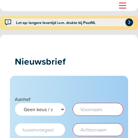
Let op: langere levertijd i.v.m. drukte bij PostNL
Nieuwsbrief
Aanhef