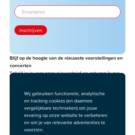
Inschrijven
Blijf op de hoogte van de nieuwste voorstellingen en
concerten
Schrijf je in voor onze nieuwsbrief en ontvang 1x per
maand inspiratie voor jouw volgende avondje uit. Van
de leukste UITtips tot (win)acties en kortingen: perfect
Wij gebruiken functionele, analytische
voor theater- en concertliefhebbers en iedereen die
en tracking cookies (en daarmee
een Podium Cadeaukaart heeft ontvangen of cadeau
vergelijkbare technieken) om jouw
wil geven.
ervaring op onze website te verbeteren
Benieuwd hoe Podium Cadeaukaart met je privacy
en om je van relevante advertenties te
omgaat?
voorzien.
Lees hier meer over onze privacy- en cookieverklaring
.