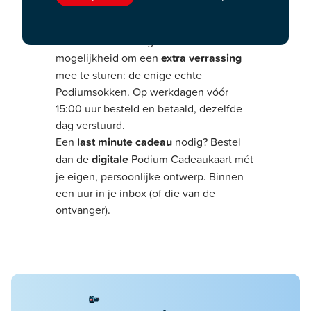
Kies jouw favoriete
cadeauverpakking
en voeg een
persoonlijke boodschap
toe voor de ontvanger. Je hebt ook de
mogelijkheid om een
extra verrassing
mee te sturen: de enige echte
Podiumsokken. Op werkdagen vóór
15:00 uur besteld en betaald, dezelfde
dag verstuurd.
Een
last minute cadeau
nodig? Bestel
dan de
digitale
Podium Cadeaukaart mét
je eigen, persoonlijke ontwerp. Binnen
een uur in je inbox (of die van de
ontvanger).