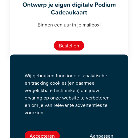
Ontwerp je eigen digitale Podium
Cadeaukaart
Binnen een uur in je mailbox!
Bestellen
Digitaal of toch een
Wij gebruiken functionele, analytische
fysieke cadeaukaart?
en tracking cookies (en daarmee
vergelijkbare technieken) om jouw
Maak je eigen persoonlijke ontwerp van
ervaring op onze website te verbeteren
Podium Cadeaukaart.
en om je van relevante advertenties te
voorzien.
Deze kun je als fysieke cadeaukaart
laten versturen
per post
naar jouw eigen
adres of direct naar de ontvanger.
Accepteren
Aanpassen