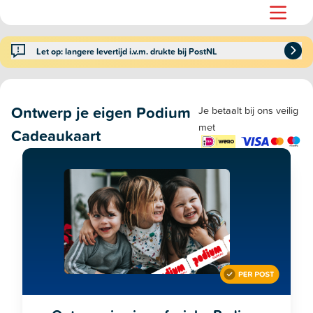
Let op: langere levertijd i.v.m. drukte bij PostNL
Ontwerp je eigen Podium
Je betaalt bij ons veilig
met
Cadeaukaart