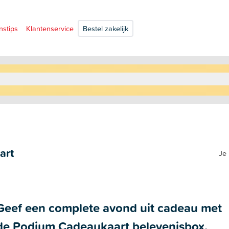
nstips
Klantenservice
Bestel zakelijk
art
Je 
Geef een complete avond uit cadeau met
de Podium Cadeaukaart belevenisbox.