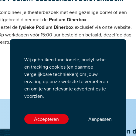
ombineer je theaterbezoek met een gezellige borrel of een
itgebreid diner met de
Podium Dinerbox
.
estel de
fysieke Podium Dinerbox
exclusief via onze website.
p werkdagen vóór 15:00 uur besteld en betaald, dezelfde dag
erstuurd.
Wij gebruiken functionele, analytische
en tracking cookies (en daarmee
vergelijkbare technieken) om jouw
ervaring op onze website te verbeteren
en om je van relevante advertenties te
voorzien.
Accepteren
Aanpassen
Ook te koop in 