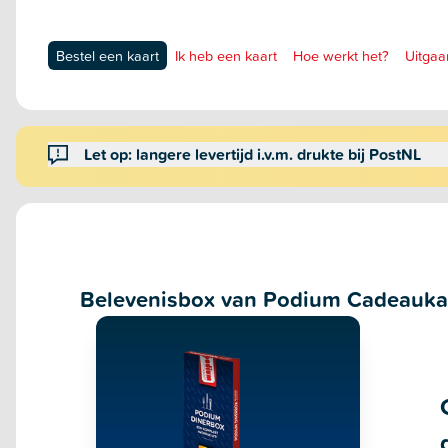
Bestel een kaart
Ik heb een kaart
Hoe werkt het?
Uitgaa
Let op: langere levertijd i.v.m. drukte bij PostNL
Belevenisbox van Podium Cadeauka