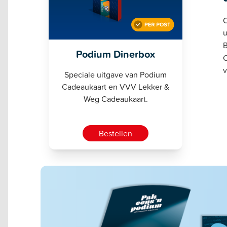
C
u
B
Podium Dinerbox
O
v
Speciale uitgave van Podium
Cadeaukaart en VVV Lekker &
Weg Cadeaukaart.
Bestellen