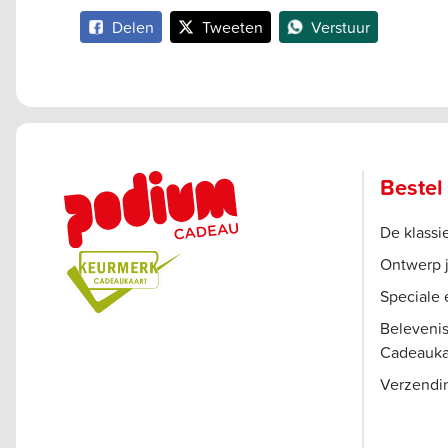
Delen
Tweeten
Verstuur
Bestel
De klass
Ontwerp 
Speciale 
Beleveni
Cadeauka
Verzendi