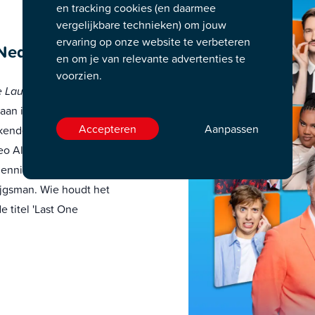
en tracking cookies (en daarmee
vergelijkbare technieken) om jouw
ervaring op onze website te verbeteren
 Nederland
en om je van relevante advertenties te
voorzien.
e Laughing Nederland
 aan in een unieke
Accepteren
Aanpassen
ekende gezichten zoals
Leo Alkemade worden
Jennifer Hoffman en het
jgsman. Wie houdt het
e titel 'Last One