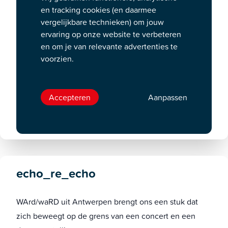
teweegbrengen?
en tracking cookies (en daarmee
vergelijkbare technieken) om jouw
Choreograaf Shailesh Bahoran onderzoekt de
ervaring op onze website te verbeteren
universaliteit van het mystieke samen met de dansers
en om je van relevante advertenties te
van ICK Dans Amsterdam en het Amsterdams
voorzien.
Andalusisch Orkest. Het resultaat is een unieke
combinatie van hiphop, klassieke/hedendaags dans én
spirituele muziek.
Accepteren
Aanpassen
BEKIJK ALLE SPEELDATA
echo_re_echo
WArd/waRD uit Antwerpen brengt ons een stuk dat
zich beweegt op de grens van een concert en een