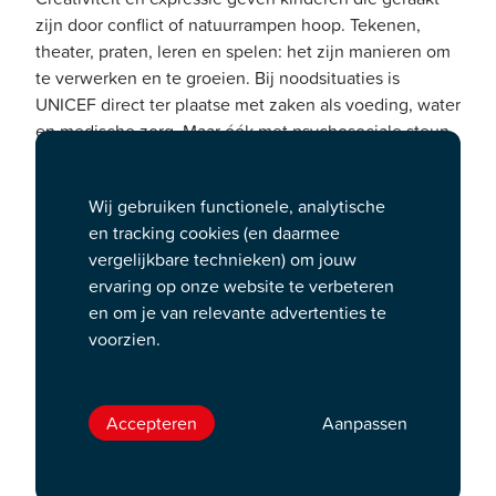
zijn door conflict of natuurrampen hoop. Tekenen,
theater, praten, leren en spelen: het zijn manieren om
te verwerken en te groeien. Bij noodsituaties is
UNICEF direct ter plaatse met zaken als voeding, water
en medische zorg. Maar óók met psychosociale steun
en onderwijs in een veilige omgeving. Een plek waar
kinderen weer even kind kunnen zijn. UNICEF noemt
Wij gebruiken functionele, analytische
dat ‘hoophulp’. Want als kinderen weer
en tracking cookies (en daarmee
dansen, muziek maken of toneel spelen, krijgen ze
vergelijkbare technieken) om jouw
weer hoop. En hoop betekent kansen voor een betere
ervaring op onze website te verbeteren
toekomst.
en om je van relevante advertenties te
Donatieprogramma
voorzien.
Podium Cadeaukaart vindt het belangrijk dat iedereen
toegang heeft tot podiumkunsten zoals theater.
Daarom zetten wij ons graag in voor het verspreiden
Accepteren
Aanpassen
en versterken van de boodschap van UNICEF. Dit doen
we met een speciaal donatieprogramma.
Consumenten kunnen via het bestelproces op