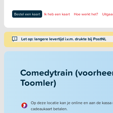
Bestel een kaart
Ik heb een kaart
Hoe werkt het?
Uitgaa
Let op: langere levertijd i.v.m. drukte bij PostNL
Comedytrain (voorhee
Toomler)
Op deze locatie kan je online en aan de kassa
cadeaukaart betalen.