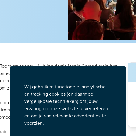
omler) cadeau. Al bijna dertig jaar is Comedytrain het
omedyclub, voorheen Toomler, wordt talent een podium
eggen voor de vervolgstappen in hun comedycarrière. Of
Wij gebruiken functionele, analytische
zich te laten inspireren door nieuwe talenten bij het
en tracking cookies (en daarmee
vergelijkbare technieken) om jouw
n op artistiek gebied over alles wat binnen de club met
ervaring op onze website te verbeteren
trots op. Bij een line-up show weet je van te voren niet wie
en om je van relevante advertenties te
omedytrain collectief.
voorzien.
ain.