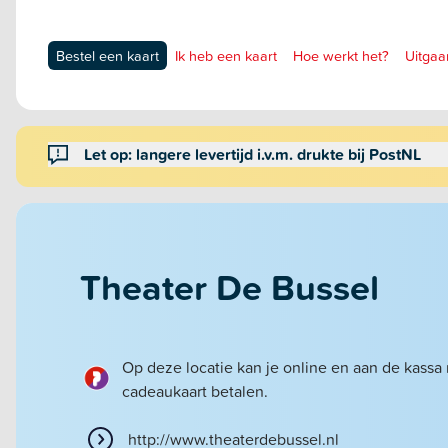
Bestel een kaart
Ik heb een kaart
Hoe werkt het?
Uitgaa
Let op: langere levertijd i.v.m. drukte bij PostNL
Theater De Bussel
Op deze locatie kan je online en aan de kassa
cadeaukaart betalen.
http://www.theaterdebussel.nl