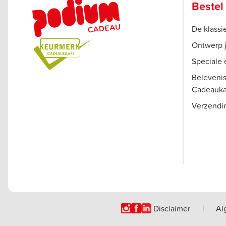
Bestel
De klass
Ontwerp 
Speciale 
Beleveni
Cadeauka
Verzendi
Disclaimer
|
Al