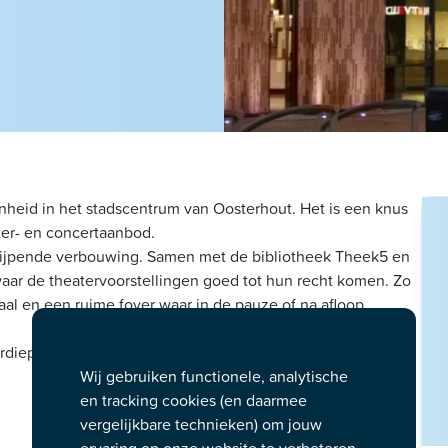
…
nheid in het stadscentrum van Oosterhout. Het is een knus
ter- en concertaanbod.
rijpende verbouwing. Samen met de bibliotheek Theek5 en
aar de theatervoorstellingen goed tot hun recht komen. Zo
zaal en een ruime foyer waar in de pauze of na afloop
erdieping, verbeelding en vermaak, waar iedereen zich
Wij gebruiken functionele, analytische
en tracking cookies (en daarmee
vergelijkbare technieken) om jouw