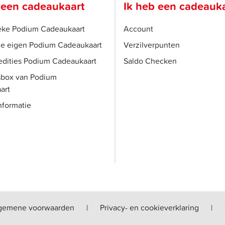
 een cadeaukaart
Ik heb een cadeauk
ieke Podium Cadeaukaart
Account
je eigen Podium Cadeaukaart
Verzilverpunten
edities Podium Cadeaukaart
Saldo Checken
sbox van Podium
art
nformatie
gemene voorwaarden
|
Privacy- en cookieverklaring
|