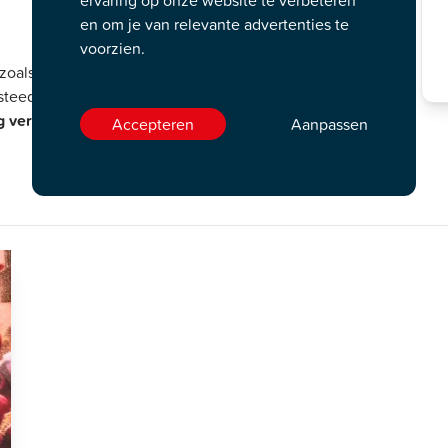
ervaring op onze website te verbeteren
en om je van relevante advertenties te
voorzien.
 zoals de standaard Podium Cadeaukaart vanaf aankoop drie
steed.
 verstuurd.
Accepteren
Aanpassen