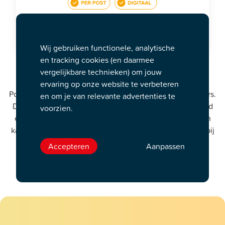
Bestellen
Wij gebruiken functionele, analytische
en tracking cookies (en daarmee
Dé theater & concert cadeaukaart
vergelijkbare technieken) om jouw
ervaring op onze website te verbeteren
Podium Cadeaukaart is hét cadeau voor cultuurliefhebbers.
en om je van relevante advertenties te
De kaart is te verzilveren bij ruim 300 podia in Nederland
voorzien.
en in België. Het saldo is 3 jaar geldig vanaf aankoop en
kan in één keer of in delen besteed worden aan tickets bij
de
aangesloten
theaters, schouwburgen, poppodia of
Accepteren
Aanpassen
theaterfestivals.