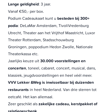
Lange geldigheid
: 3 jaar.
Vanaf €50,- per box.
Podium Cadeaukaart kunt u
besteden bij 300+
podia
:
DeLaMar Amsterdam
,
TivoliVredenburg
Utrecht
,
Theater aan het Vrijthof Maastricht
,
Luxor
Theater Rotterdam
,
Stadsschouwburg
Groningen
,
poppodium Hedon Zwolle
,
Nationale
Theaterkassa
etc.
Jaarlijks keuze uit
30.000 voorstellingen en
concerten
, toneel, cabaret, concert, musical, dans,
klassiek, jeugdvoorstellingen en heel véél meer.
VVV Lekker &Weg
is inwisselbaar bij duizenden
restaurants
in heel Nederland. Van drie sterren tot
eetcafé. Het kan allemaal.
Zeer geschikt als
zakelijke cadeau, kerstpakket of
relatiegeschenk
.