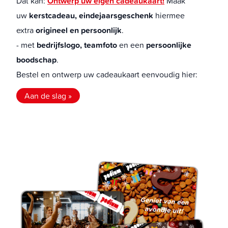
Dat kan:
Ontwerp uw eigen cadeaukaart!
Maak
uw
kerstcadeau,
eindejaarsgeschenk
hiermee
extra
origineel en persoonlijk
.
- met
bedrijfslogo, teamfoto
en een
persoonlijke
boodschap
.
Bestel en ontwerp uw cadeaukaart eenvoudig hier:
Aan de slag »