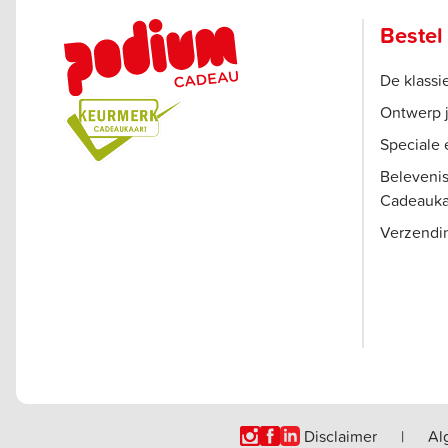
Bestel
De klass
Ontwerp 
Speciale 
Beleveni
Cadeauka
Verzendi
Disclaimer
|
Al