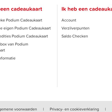
 een cadeaukaart
Ik heb een cadeauk
ieke Podium Cadeaukaart
Account
je eigen Podium Cadeaukaart
Verzilverpunten
edities Podium Cadeaukaart
Saldo Checken
sbox van Podium
art
nformatie
gemene voorwaarden
|
Privacy- en cookieverklaring
|