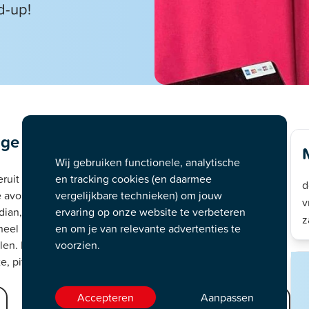
d-up!
tige grappen in het programma Kordaat
Wij gebruiken functionele, analytische
en tracking cookies (en daarmee
uit als een Duitser, zo zegt hij ook zelf. Toch is Kor half
d
vergelijkbare technieken) om jouw
te avondvullende show.
v
ervaring op onze website te verbeteren
an, bekend om zijn hilarische interactie met het publiek.
z
en om je van relevante advertenties te
eel Nederland. Kor werkt zijn leven lang al in
voorzien.
len. Hij brengt een super interactieve en veelzijdige show.
e, pittige grappen, typerend voor stand-up comedy.
Accepteren
Aanpassen