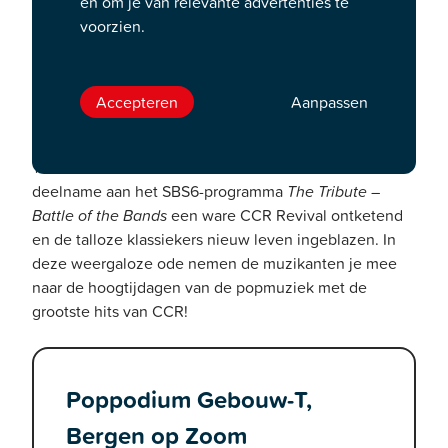
en om je van relevante advertenties te
klassiekers die Creedence Clearwater Revival (oftewel
voorzien.
CCR) op haar naam heeft staan. Met het karakteristieke
stemgeluid van John Fogerty en de talloze hitsingles
groeide CCR eind jaren ’60 uit tot één van de
Accepteren
Aanpassen
populairste bands van die tijd.
The Fortunate Sons hebben met hun zeer succesvolle
deelname aan het SBS6-programma
The Tribute –
Battle of the Bands
een ware CCR Revival ontketend
en de talloze klassiekers nieuw leven ingeblazen. In
deze weergaloze ode nemen de muzikanten je mee
naar de hoogtijdagen van de popmuziek met de
grootste hits van CCR!
Poppodium Gebouw-T,
Bergen op Zoom