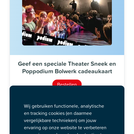
Geef een speciale Theater Sneek en
Poppodium Bolwerk cadeaukaart
Bestellen
De Nederlandse band is te zien met
Wij gebruiken functionele, analytische
The Best of CCR
en tracking cookies (en daarmee
vergelijkbare technieken) om jouw
Bad moon Rising, Proud Mary
en
Who’ll stop the Rain
ervaring op onze website te verbeteren
is slechts een greep uit de vele onverwoestbare