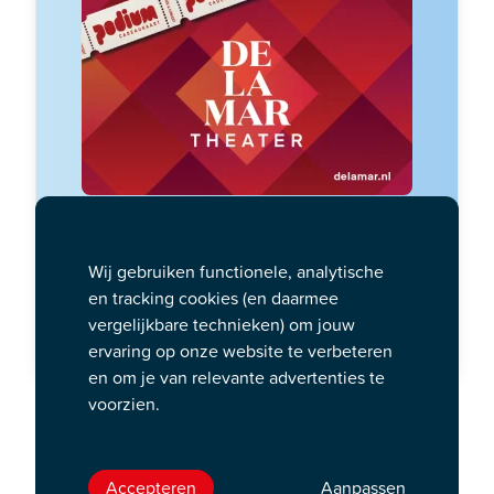
Geef een speciale DeLaMar
Wij gebruiken functionele, analytische
cadeaukaart
en tracking cookies (en daarmee
vergelijkbare technieken) om jouw
Bestellen
ervaring op onze website te verbeteren
en om je van relevante advertenties te
Ze zijn weer terug! Na het succes
voorzien.
van Tis Hier Geen Hotel 1 en 2 is
het nu tijd voor deel 3
Accepteren
Aanpassen