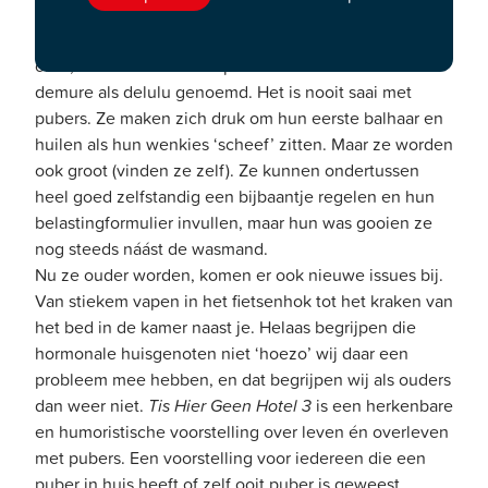
De keuken is een slagveld, Tikkies vliegen ons om de
oren, de badkamer is ontploft en we worden zowel
demure als delulu genoemd. Het is nooit saai met
pubers. Ze maken zich druk om hun eerste balhaar en
huilen als hun wenkies ‘scheef’ zitten. Maar ze worden
ook groot (vinden ze zelf). Ze kunnen ondertussen
heel goed zelfstandig een bijbaantje regelen en hun
belastingformulier invullen, maar hun was gooien ze
nog steeds náást de wasmand.
Nu ze ouder worden, komen er ook nieuwe issues bij.
Van stiekem vapen in het fietsenhok tot het kraken van
het bed in de kamer naast je. Helaas begrijpen die
hormonale huisgenoten niet ‘hoezo’ wij daar een
probleem mee hebben, en dat begrijpen wij als ouders
dan weer niet.
Tis Hier Geen Hotel 3
is een herkenbare
en humoristische voorstelling over leven én overleven
met pubers. Een voorstelling voor iedereen die een
puber in huis heeft of zelf ooit puber is geweest.