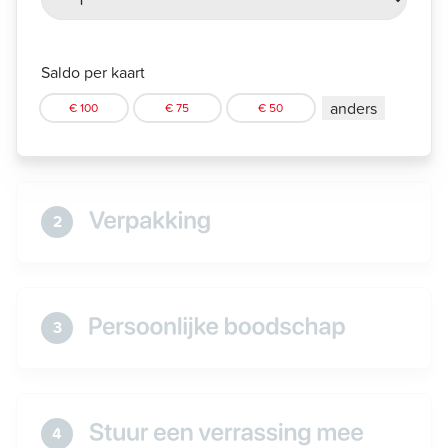
Saldo per kaart
anders
€ 100
€ 75
€ 50
2
3
4