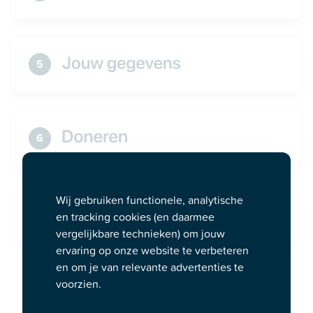
5
6
Wij gebruiken functionele, analytische
7
en tracking cookies (en daarmee
vergelijkbare technieken) om jouw
ervaring op onze website te verbeteren
en om je van relevante advertenties te
voorzien.