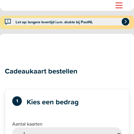
Let op: langere levertijd i.v.m. drukte bij PostNL
Cadeaukaart bestellen
Kies een bedrag
1
Aantal kaarten