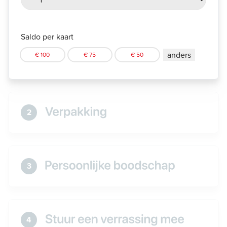
Saldo per kaart
anders
€ 100
€ 75
€ 50
2
3
4