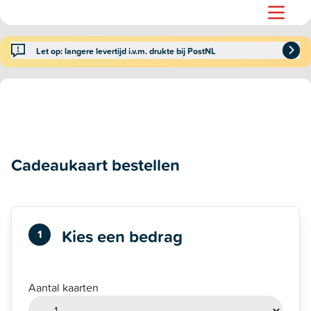
Let op: langere levertijd i.v.m. drukte bij PostNL
Cadeaukaart bestellen
Kies een bedrag
1
Aantal kaarten