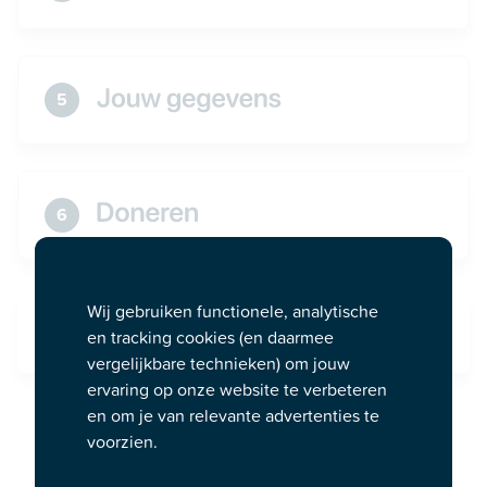
5
6
Wij gebruiken functionele, analytische
7
en tracking cookies (en daarmee
vergelijkbare technieken) om jouw
ervaring op onze website te verbeteren
en om je van relevante advertenties te
voorzien.