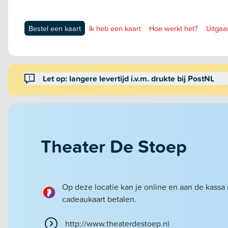
Bestel een kaart
Ik heb een kaart
Hoe werkt het?
Uitgaa
Let op: langere levertijd i.v.m. drukte bij PostNL
Theater De Stoep
Op deze locatie kan je online en aan de kassa
cadeaukaart betalen.
http://www.theaterdestoep.nl