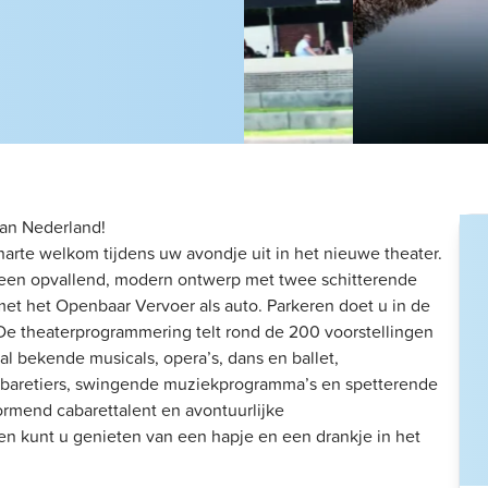
van Nederland!
rte welkom tijdens uw avondje uit in het nieuwe theater.
s een opvallend, modern ontwerp met twee schitterende
met het Openbaar Vervoer als auto. Parkeren doet u in de
 De theaterprogrammering telt rond de 200 voorstellingen
aal bekende musicals, opera’s, dans en ballet,
cabaretiers, swingende muziekprogramma’s en spetterende
ormend cabarettalent en avontuurlijke
en kunt u genieten van een hapje en een drankje in het