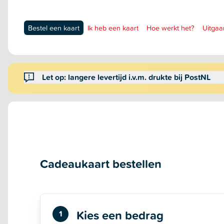
Bestel een kaart
Ik heb een kaart
Hoe werkt het?
Uitgaa
Let op: langere levertijd i.v.m. drukte bij PostNL
Cadeaukaart bestellen
Kies een bedrag
1