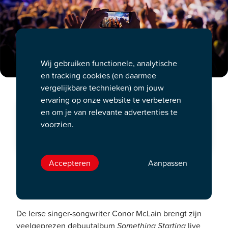
Wij gebruiken functionele, analytische
en tracking cookies (en daarmee
vergelijkbare technieken) om jouw
ervaring op onze website te verbeteren
Mezz
en om je van relevante advertenties te
voorzien.
zo. 04 okt. 20:00 uur
Accepteren
Aanpassen
Intieme folkpop met verrassende
Nederlandse klassiekers live
De Ierse singer-songwriter Conor McLain brengt zijn
veelgeprezen debuutalbum
Something Starting
live