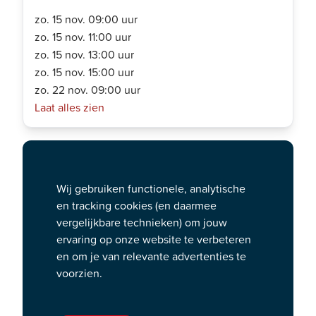
zo. 15 nov. 09:00 uur
zo. 15 nov. 11:00 uur
zo. 15 nov. 13:00 uur
zo. 15 nov. 15:00 uur
zo. 22 nov. 09:00 uur
Laat alles zien
Magische Sinterklaasshow
boordevol hits, dans en avontuur —
Wij gebruiken functionele, analytische
exclusief in Scheveningen
en tracking cookies (en daarmee
vergelijkbare technieken) om jouw
ervaring op onze website te verbeteren
De Club van Sinterklaas Theatertour is een magisch
en om je van relevante advertenties te
familie-avontuur voor jong en oud!
voorzien.
Duik in een spannend verhaal met Sinterklaas en zijn
Pieten, boordevol zang en dans op de grootste hits
zoals 'Race Tegen De Klok' en de nieuwste liedjes. De