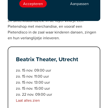
show zorgt voor blije gezichtjes op het puntje van de
Accepteren
Aanpassen
stoel!
Het feest begint al bij de ingang met een Pietenband
en Sinterklaasmuziek. In de foyer vind je een
Pietenshop met merchandise, en vooraf een
Pietendisco in de zaal waar kinderen dansen, zingen
en hun verlanglijstje inleveren.
Beatrix Theater, Utrecht
zo. 15 nov. 09:00 uur
zo. 15 nov. 11:00 uur
zo. 15 nov. 13:00 uur
zo. 15 nov. 15:00 uur
zo. 22 nov. 09:00 uur
Laat alles zien