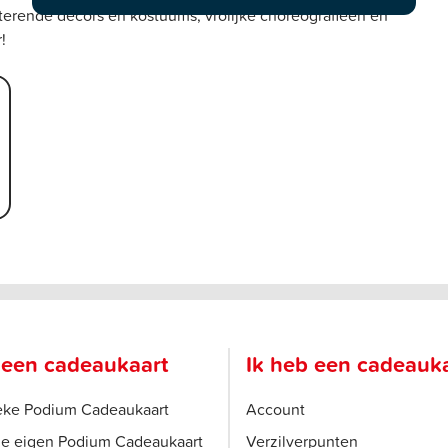
tterende decors en kostuums, vrolijke choreografieën en
!
 een cadeaukaart
Ik heb een cadeauk
ieke Podium Cadeaukaart
Account
je eigen Podium Cadeaukaart
Verzilverpunten