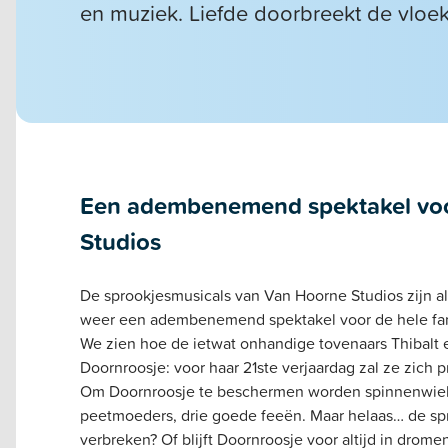
en muziek. Liefde doorbreekt de vloek
Een adembenemend spektakel voor
Studios
De sprookjesmusicals van Van Hoorne Studios zijn al
weer een adembenemend spektakel voor de hele fam
We zien hoe de ietwat onhandige tovenaars Thibalt 
Doornroosje: voor haar 21ste verjaardag zal ze zich
Om Doornroosje te beschermen worden spinnenwielen 
peetmoeders, drie goede feeën. Maar helaas… de spr
verbreken? Of blijft Doornroosje voor altijd in drome