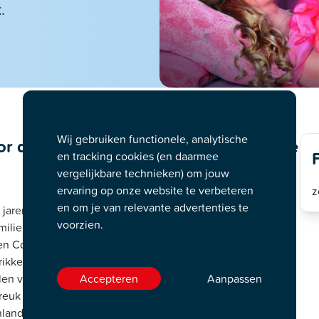
.
Wij gebruiken functionele, analytische
 de hele familie (4+) door Van Hoorne
en tracking cookies (en daarmee
vergelijkbare technieken) om jouw
ervaring op onze website te verbeteren
z
en om je van relevante advertenties te
 jarenlang een begrip.
Doornroosje de Musical
belooft ook
voorzien.
ilie te worden!
en Corry een toverspreuk uitspreken over prinses
 prikken aan een spinnenwiel en voorgoed in slaap vallen…
verboden en groeit ze op bij haar lieftallige
Accepteren
Aanpassen
euk wordt werkelijkheid! Zal iemand de betovering ooit
nland?