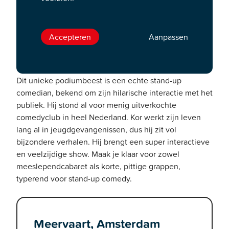
Kordaat
Ontmoet Kor Hoebe, hij lijkt op Boris Becker en ziet
Accepteren
Aanpassen
eruit als een Duitser, zo zegt hij ook zelf. Toch is Kor
half Nederlands en half Pools! Nu komt hij met zijn
eerste avondvullende show.
Dit unieke podiumbeest is een echte stand-up
comedian, bekend om zijn hilarische interactie met het
publiek. Hij stond al voor menig uitverkochte
comedyclub in heel Nederland. Kor werkt zijn leven
lang al in jeugdgevangenissen, dus hij zit vol
bijzondere verhalen. Hij brengt een super interactieve
en veelzijdige show. Maak je klaar voor zowel
meeslependcabaret als korte, pittige grappen,
typerend voor stand-up comedy.
Meervaart, Amsterdam