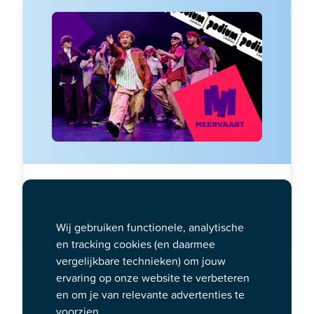
Geef een speciale Meervaart Theater
cadeaukaart
Wij gebruiken functionele, analytische
Bestellen
en tracking cookies (en daarmee
vergelijkbare technieken) om jouw
Meeslepend cabaret en korte,
ervaring op onze website te verbeteren
pittige grappen in het programma
en om je van relevante advertenties te
voorzien.