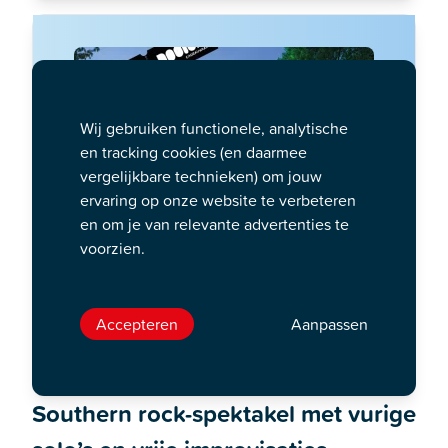
Wij gebruiken functionele, analytische
en tracking cookies (en daarmee
vergelijkbare technieken) om jouw
ervaring op onze website te verbeteren
en om je van relevante advertenties te
voorzien.
Geef een speciale Musis en
Stadstheater Arnhem cadeaukaart
Accepteren
Aanpassen
Bestellen
Southern rock-spektakel met vurige