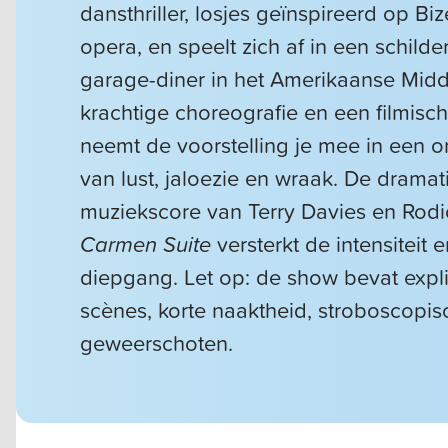
dansthriller, losjes geïnspireerd op Bi
opera, en speelt zich af in een schilde
garage-diner in het Amerikaanse Mid
krachtige choreografie en een filmische
neemt de voorstelling je mee in een o
van lust, jaloezie en wraak. De dramat
muziekscore van Terry Davies en Rod
Carmen Suite
versterkt de intensiteit 
diepgang. Let op: de show bevat expli
scènes, korte naaktheid, stroboscopis
geweerschoten.