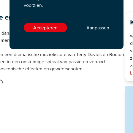
voorzien.
zie en wraak
Accepteren
Aanpassen
ansthriller, losjes gebaseerd op Bizets populaire opera.
w
t Amerikaanse Middenwesten ontvouwt zich een verhaal vol
d
v
jl en een dramatische muziekscore van Terry Davies en Rodion
z
ee in een onstuimige spiraal van passie en verraad.
z
roboscopische effecten en geweerschoten.
L