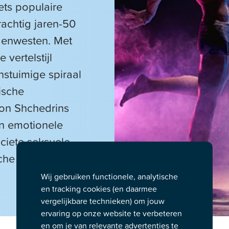
zets populaire
rachtig jaren-50
denwesten. Met
 vertelstijl
nstuimige spiraal
ische
ion Shchedrins
en emotionele
ciete seksuele
che effecten en
Wij gebruiken functionele, analytische
en tracking cookies (en daarmee
vergelijkbare technieken) om jouw
ervaring op onze website te verbeteren
en om je van relevante advertenties te