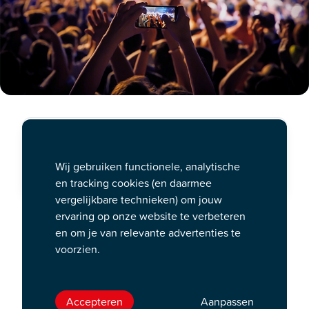
Poppodium Gebouw-T
Wij gebruiken functionele, analytische
vr. 25 sep. 20:30 uur
en tracking cookies (en daarmee
vergelijkbare technieken) om jouw
Legendarische rockklassiekers
ervaring op onze website te verbeteren
en om je van relevante advertenties te
herleefd met nieuwe frontman
voorzien.
Na tien jaar stilte treedt de legendarische Nederlandse
rockband The Scene in 2026 weer live op met
Accepteren
Aanpassen