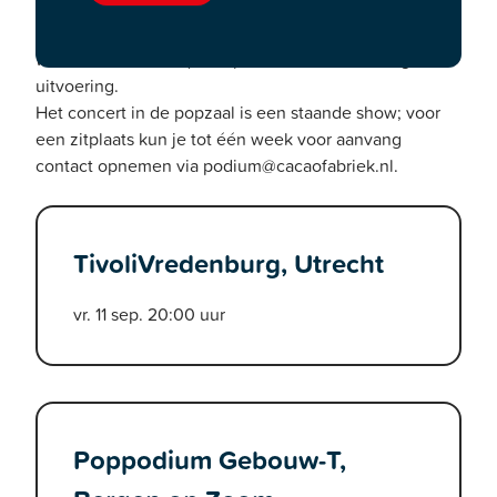
originele bandleden en een nieuwe frontman, Syb van
der Ploeg. Beleef klassiekers als
Blauw
,
Iedereen is
van de wereld
en
Open
opnieuw in een krachtige
uitvoering.
Het concert in de popzaal is een staande show; voor
een zitplaats kun je tot één week voor aanvang
contact opnemen via podium@cacaofabriek.nl.
TivoliVredenburg, Utrecht
vr. 11 sep. 20:00 uur
Poppodium Gebouw-T,