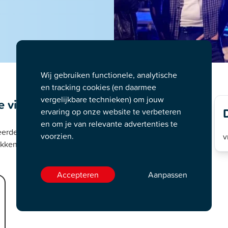
Wij gebruiken functionele, analytische
en tracking cookies (en daarmee
vergelijkbare technieken) om jouw
e visuals en lichtshow
ervaring op onze website te verbeteren
en om je van relevante advertenties te
eerde fans die iconische nummers van U2 uitvoeren,
voorzien.
v
kkende lichtshow als eerbetoon aan de legendarische Ierse
Accepteren
Aanpassen