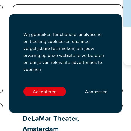
Parktheater Eindhoven,
Eindhoven
Wij gebruiken functionele, analytische
en tracking cookies (en daarmee
wo. 02 sep. 20:00 uur
vergelijkbare technieken) om jouw
wo. 02 sep. 20:00 uur
ervaring op onze website te verbeteren
do. 03 sep. 20:00 uur
en om je van relevante advertenties te
do. 03 sep. 20:00 uur
voorzien.
vr. 04 sep. 20:00 uur
Laat alles zien
Accepteren
Aanpassen
DeLaMar Theater,
Amsterdam