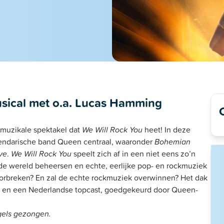
usical met o.a. Lucas Hamming
 muzikale spektakel dat
We Will Rock You
heet! In deze
gendarische band Queen centraal, waaronder
Bohemian
ve
.
We Will Rock You
speelt zich af in een niet eens zo’n
 de wereld beheersen en echte, eerlijke pop- en rockmuziek
oorbreken? En zal de echte rockmuziek overwinnen? Het dak
and en een Nederlandse topcast, goedgekeurd door Queen-
gels gezongen.