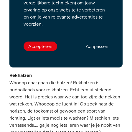
In Rekhalzen gaat het cabaretduo
vergelijkbare technieken) om jouw
ervaring op onze website te verbeteren
op zoek naar hun vermogen om te
en om je van relevante advertenties te
dromen
voorzien.
Cabaretduo Yentl en de Boer gaat in hun gloednieuwe
Accepteren
Aanpassen
muzikale cabaretvoorstelling
Rekhalzen
op zoek naar
hun vermogen om te dromen, in een tijd die op zijn
minst onvoorspelbaar te noemen valt.
Rekhalzen
Whooop daar gaan die halzen! Rekhalzen is
oudhollands voor reikhalzen. Echt een uitstekend
woord. Het is precies waar we aan toe zijn: de nekken
wat rekken. Whoooop de lucht in! Op zoek naar de
horizon, de toekomst of gewoon een soort van
richting. Ligt er iets moois te wachten? Misschien iets
verrassends…. ga je nog iets leren waar je je nooit van
kon voorstellen dat je eraan toe zou komen?