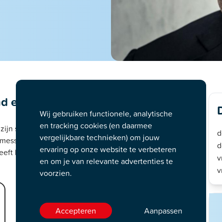
d en de weg vooruit
Wij gebruiken functionele, analytische
en tracking cookies (en daarmee
zijn scherpe observaties over het menselijk tekort en de
d
vergelijkbare technieken) om jouw
 messcherpe formuleringen en een arendsoog zoekt hij naar
d
ervaring op onze website te verbeteren
eft kunnen lopen en legt hij uit hoe het zit en hoe nu
v
en om je van relevante advertenties te
v
voorzien.
Accepteren
Aanpassen