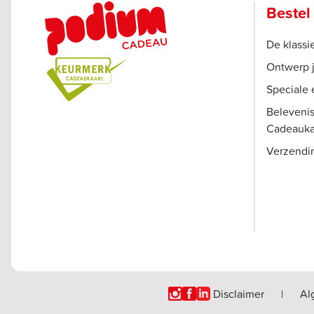
Bestel
De klass
Ontwerp 
Speciale 
Beleveni
Cadeauka
Verzendi
Disclaimer
|
Al