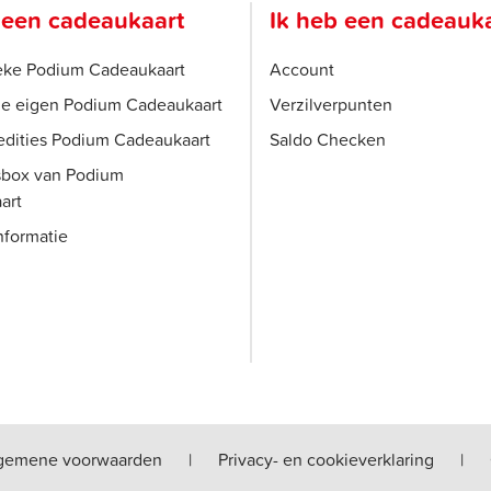
 een cadeaukaart
Ik heb een cadeauk
ieke Podium Cadeaukaart
Account
je eigen Podium Cadeaukaart
Verzilverpunten
edities Podium Cadeaukaart
Saldo Checken
sbox van Podium
art
nformatie
gemene voorwaarden
|
Privacy- en cookieverklaring
|