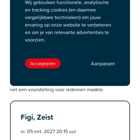
Wij gebruiken functionele, analytische
eenzaamheid in één
en tracking cookies (en daarmee
vergelijkbare technieken) om jouw
adembenemende show
ervaring op onze website te verbeteren
en om je van relevante advertenties te
Micha Wertheim maakt, te laat, eindelijk een
voorzien.
voorstelling speciaal voor iedereen. Op de top van zijn
kunnen, nu het eigenlijk al te laat is, maakt hij een
show waarin iedereen zal lachen, iedereen zal naar
Accepteren
Aanpassen
adem happen, iedereen zal weer even eenzaam naar
buiten gaan als ’ie binnenkwam, en iedereen zal
dankbaar zijn dat Micha Wertheim op dat moment nog
net een voorstelling voor iedereen maakte.
Figi, Zeist
vr. 05 mrt. 2027 20:15 uur