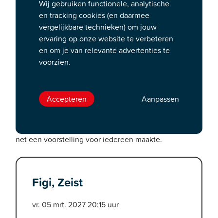
Wij gebruiken functionele, analytische
eenzaamheid in één
en tracking cookies (en daarmee
vergelijkbare technieken) om jouw
adembenemende show
ervaring op onze website te verbeteren
en om je van relevante advertenties te
Micha Wertheim maakt, te laat, eindelijk een
voorzien.
voorstelling speciaal voor iedereen. Op de top van zijn
kunnen, nu het eigenlijk al te laat is, maakt hij een
show waarin iedereen zal lachen, iedereen zal naar
Accepteren
Aanpassen
adem happen, iedereen zal weer even eenzaam naar
buiten gaan als ’ie binnenkwam, en iedereen zal
dankbaar zijn dat Micha Wertheim op dat moment nog
net een voorstelling voor iedereen maakte.
Figi, Zeist
vr. 05 mrt. 2027 20:15 uur