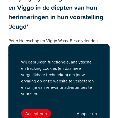
en Viggo in de diepten van hun
herinneringen in hun voorstelling
'Jeugd'
Peter Heerschop en Viggo Waas. Beste vrienden.
Mannen met plannen. Jongens waren ze. Of nee,
jongens zijn het nog steeds. En ze zijn nog tot
belachelijk veel in staat. In wat mogelijk hun laatste
Wij gebruiken functionele, analytische
theatershow samen is gaan ze nog één keer voluit. Dat
en tracking cookies (en daarmee
ze zeker weten dat ze echt alles, maar dan ook álles
vergelijkbare technieken) om jouw
hebben gegeven.
ervaring op onze website te verbeteren
Vol jeugdige energie duiken Peter en Viggo in de
en om je van relevante advertenties te
diepten van hun herinneringen. School, werk,
voorzien.
vriendinnen, ouders, kinderen, reizen, vreemde
ontmoetingen, onbedoelde avonturen. Het komt
allemaal voorbij. Met humor en zelfspot gaan ze op
Accepteren
Aanpassen
zoek naar wat anders had kunnen zijn.