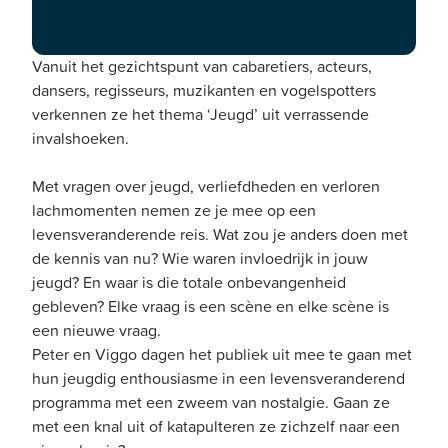
Peter en Viggo laten zich bij elke scène inspireren
door hun favoriete collega’s en bevlogen vakidioten.
Vanuit het gezichtspunt van cabaretiers, acteurs,
dansers, regisseurs, muzikanten en vogelspotters
verkennen ze het thema ‘Jeugd’ uit verrassende
invalshoeken.
Met vragen over jeugd, verliefdheden en verloren
lachmomenten nemen ze je mee op een
levensveranderende reis. Wat zou je anders doen met
de kennis van nu? Wie waren invloedrijk in jouw
jeugd? En waar is die totale onbevangenheid
gebleven? Elke vraag is een scène en elke scène is
een nieuwe vraag.
Peter en Viggo dagen het publiek uit mee te gaan met
hun jeugdig enthousiasme in een levensveranderend
programma met een zweem van nostalgie. Gaan ze
met een knal uit of katapulteren ze zichzelf naar een