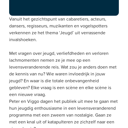
Peter en Viggo laten zich bij elke scène inspireren
door hun favoriete collega’s en bevlogen vakidioten.
Vanuit het gezichtspunt van cabaretiers, acteurs,
dansers, regisseurs, muzikanten en vogelspotters
verkennen ze het thema ‘Jeugd’ uit verrassende
invalshoeken.
Met vragen over jeugd, verliefdheden en verloren
lachmomenten nemen ze je mee op een
levensveranderende reis. Wat zou je anders doen met
de kennis van nu? Wie waren invloedrijk in jouw
jeugd? En waar is die totale onbevangenheid
gebleven? Elke vraag is een scène en elke scène is
een nieuwe vraag.
Peter en Viggo dagen het publiek uit mee te gaan met
hun jeugdig enthousiasme in een levensveranderend
programma met een zweem van nostalgie. Gaan ze
met een knal uit of katapulteren ze zichzelf naar een