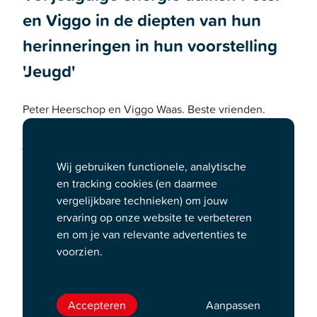
en Viggo in de diepten van hun
herinneringen in hun voorstelling
'Jeugd'
Peter Heerschop en Viggo Waas. Beste vrienden.
Mannen met plannen. Jongens waren ze. Of nee,
jongens zijn het nog steeds. En ze zijn nog tot
belachelijk veel in staat. In wat mogelijk hun laatste
Wij gebruiken functionele, analytische
theatershow samen is gaan ze nog één keer voluit. Dat
en tracking cookies (en daarmee
ze zeker weten dat ze echt alles, maar dan ook álles
vergelijkbare technieken) om jouw
hebben gegeven.
ervaring op onze website te verbeteren
Vol jeugdige energie duiken Peter en Viggo in de
en om je van relevante advertenties te
diepten van hun herinneringen. School, werk,
voorzien.
vriendinnen, ouders, kinderen, reizen, vreemde
ontmoetingen, onbedoelde avonturen. Het komt
allemaal voorbij. Met humor en zelfspot gaan ze op
Accepteren
Aanpassen
zoek naar wat anders had kunnen zijn.