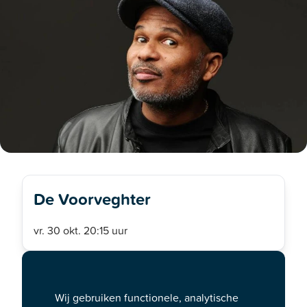
De Voorveghter
vr. 30 okt. 20:15 uur
Kom keihard lachen maar houd
rekening: het is geheel 'Op eigen
Wij gebruiken functionele, analytische