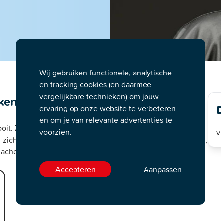
Wij gebruiken functionele, analytische
en tracking cookies (en daarmee
vergelijkbare technieken) om jouw
ning: het is geheel 'Op eigen risico'!
ervaring op onze website te verbeteren
en om je van relevante advertenties te
ooit. Zelfs de kleinste opmerking kan als een bom
voorzien.
v
en zich beledigd zouden kunnen voelen door de windrichting,
lachen maar houd rekening: het is geheel op eigen risico!
Accepteren
Aanpassen